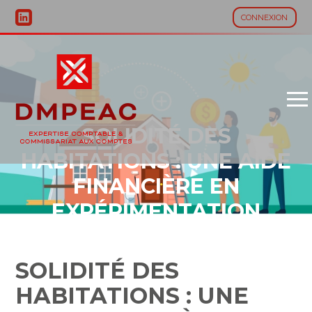
CONNEXION
Aller
au
contenu
SOLIDITÉ DES
HABITATIONS : UNE AIDE
FINANCIÈRE EN
EXPÉRIMENTATION
SOLIDITÉ DES
HABITATIONS : UNE