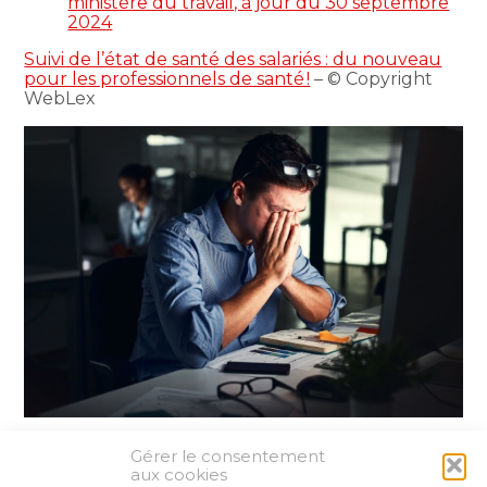
ministère du travail, à jour du 30 septembre
2024
Suivi de l’état de santé des salariés : du nouveau
pour les professionnels de santé !
– © Copyright
WebLex
Gérer le consentement
Partager :
aux cookies