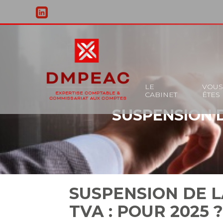
Principal
LE
VOU
CABINET
ÊTES
Aller
SUSPENSION 
au
contenu
SUSPENSION DE L
TVA : POUR 2025 