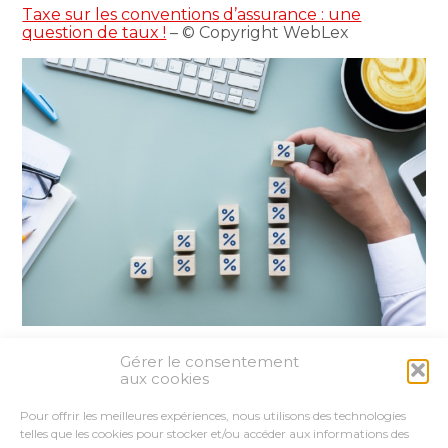
Taxe sur les conventions d’assurance : une
question de taux !
– © Copyright WebLex
Gérer le consentement
Partager :
aux cookies
Pour offrir les meilleures expériences, nous utilisons des technologies
FaceBook
Twitter
LinkedIn
telles que les cookies pour stocker et/ou accéder aux informations des