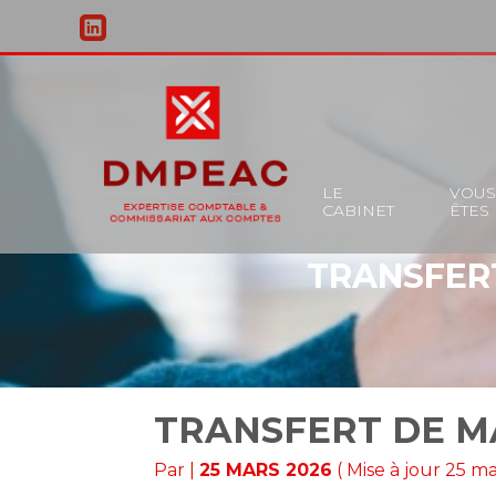
Principal
LE
VOU
CABINET
ÊTES
Aller
au
TRANSFERT
contenu
TRANSFERT DE MA
Par
|
25 MARS 2026
( Mise à jour 25 m