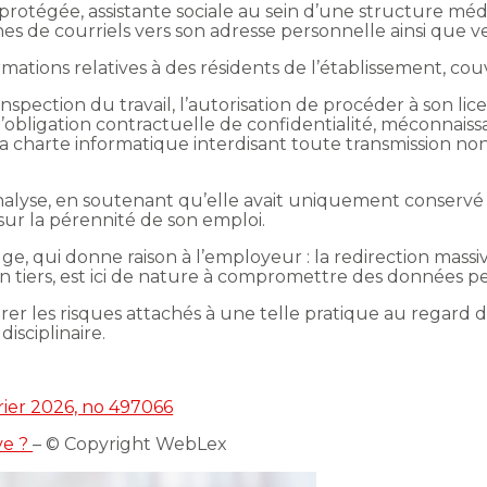
protégée, assistante sociale au sein d’une structure médi
s de courriels vers son adresse personnelle ainsi que ve
ations relatives à des résidents de l’établissement, couv
’inspection du travail, l’autorisation de procéder à son li
’obligation contractuelle de confidentialité, méconnaiss
a charte informatique interdisant toute transmission no
 analyse, en soutenant qu’elle avait uniquement conservé
sur la pérennité de son emploi.
e, qui donne raison à l’employeur : la redirection massi
’un tiers, est ici de nature à compromettre des données p
gnorer les risques attachés à une telle pratique au regard
isciplinaire.
vrier 2026, no 497066
ve ?
– © Copyright WebLex