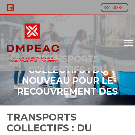
CONNEXION
Aller
au
contenu
TRANSPORTS
COLLECTIFS : DU
NOUVEAU POUR LE
RECOUVREMENT DES
AMENDES
TRANSPORTS
COLLECTIFS : DU