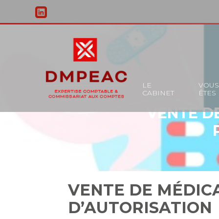
Principal
LE
VOU
CABINET
ÊTES
Aller
VENTE D
au
contenu
VENTE DE MÉDIC
D’AUTORISATION