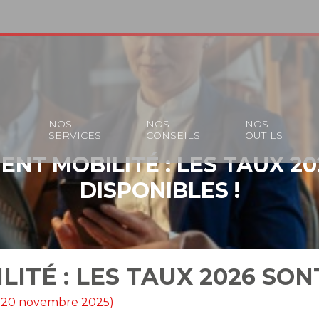
S
NOS
NOS
NOS
SERVICES
CONSEILS
OUTILS
NT MOBILITÉ : LES TAUX 2
DISPONIBLES !
ITÉ : LES TAUX 2026 SONT
ur 20 novembre 2025)