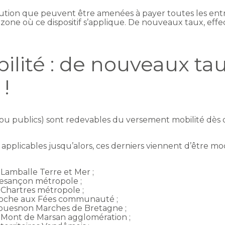
ution que peuvent être amenées à payer toutes les entre
 zone où ce dispositif s’applique. De nouveaux taux, effec
lité : de nouveaux ta
 !
u publics) sont redevables du versement mobilité dès qu
s applicables jusqu’alors, ces derniers viennent d’être mo
amballe Terre et Mer ;
esançon métropole ;
Chartres métropole ;
che aux Fées communauté ;
uesnon Marches de Bretagne ;
Mont de Marsan agglomération ;