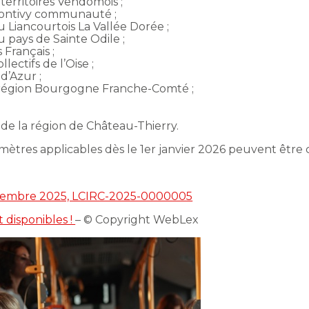
erritoires Vendômois ;
ntivy communauté ;
iancourtois La Vallée Dorée ;
ays de Sainte Odile ;
 Français ;
lectifs de l’Oise ;
d’Azur ;
 la région Bourgogne Franche-Comté ;
e la région de Château-Thierry.
ètres applicables dès le 1er janvier 2026 peuvent être
 novembre 2025, LCIRC-2025-0000005
 disponibles !
– © Copyright WebLex