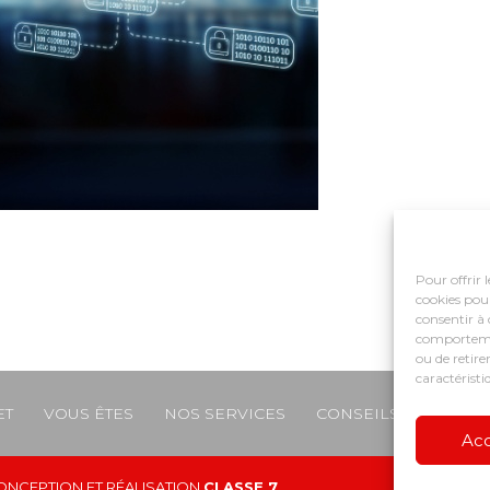
Pour offrir 
cookies pour
consentir à 
comportement
ou de retire
caractéristi
ET
VOUS ÊTES
NOS SERVICES
CONSEILS ET ACCO
e
Ac
ONCEPTION ET RÉALISATION
CLASSE 7