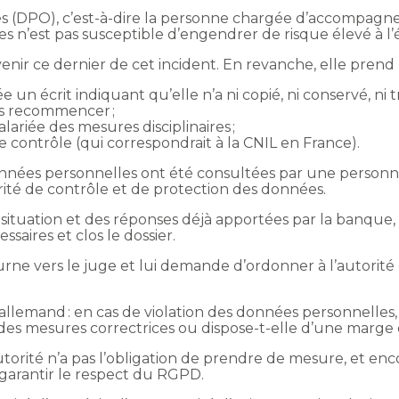
es (DPO), c’est-à-dire la personne chargée d’accompagn
s n’est pas susceptible d’engendrer de risque élevé à l’
ir ce dernier de cet incident. En revanche, elle prend 
iée un écrit indiquant qu’elle n’a ni copié, ni conservé, ni
as recommencer ;
lariée des mesures disciplinaires ;
é de contrôle (qui correspondrait à la CNIL en France).
nnées personnelles ont été consultées par une personne
torité de contrôle et de protection des données.
a situation et des réponses déjà apportées par la banque
saires et clos le dossier.
se tourne vers le juge et lui demande d’ordonner à l’autorit
 allemand : en cas de violation des données personnelles,
des mesures correctrices ou dispose-t-elle d’une marge 
utorité n’a pas l’obligation de prendre de mesure, et enc
 garantir le respect du RGPD.