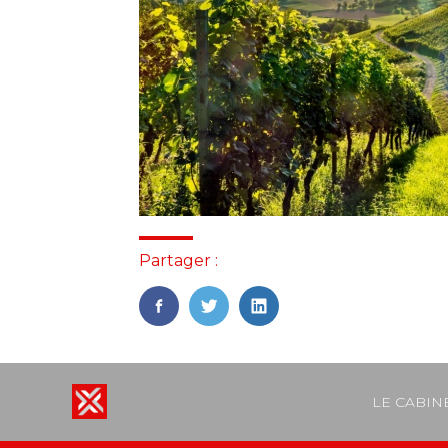
Partager :
FaceBook
Twitter
LinkedIn
Footer
LE CABIN
Principal