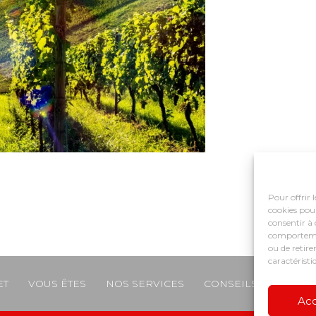
Pour offrir 
cookies pour
consentir à 
comportement
ou de retire
caractéristi
ET
VOUS ÊTES
NOS SERVICES
CONSEILS ET ACCO
e
Ac