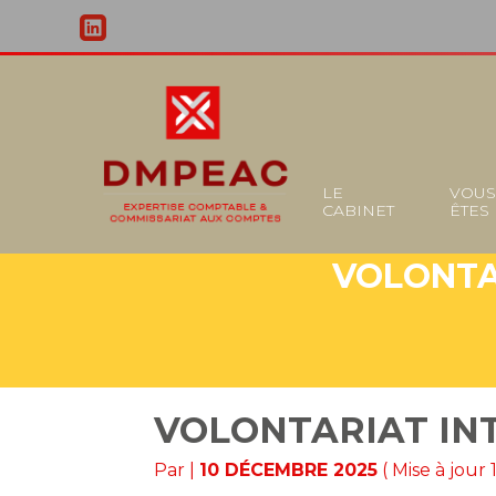
Principal
LE
VOU
CABINET
ÊTES
Aller
au
VOLONTA
contenu
VOLONTARIAT INT
Par
|
10 DÉCEMBRE 2025
( Mise à jou