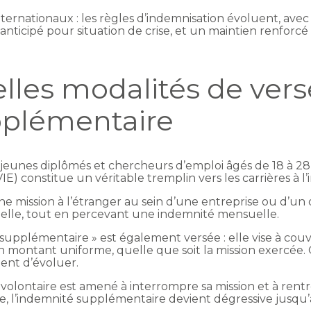
nternationaux : les règles d’indemnisation évoluent, av
anticipé pour situation de crise, et un maintien renforc
velles modalités de ve
pplémentaire
jeunes diplômés et chercheurs d’emploi âgés de 18 à 28 a
IE) constitue un véritable tremplin vers les carrières à l’
une mission à l’étranger au sein d’une entreprise ou d’un 
nelle, tout en percevant une indemnité mensuelle.
pplémentaire » est également versée : elle vise à couvrir
 montant uniforme, quelle que soit la mission exercée. 
ent d’évoluer.
olontaire est amené à interrompre sa mission et à rentre
e, l’indemnité supplémentaire devient dégressive jusqu’au